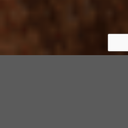
NOS ANIMATIONS LUDIQUES SÉDUIRONT À
COUP SÛR TOUS VOS INVITÉS, LORS DE
VOTRE SOIRÉE D’ENTREPRISE À PARIS
…