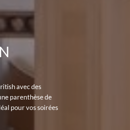
ON
ritish avec des
 une parenthèse de
déal pour vos soirées